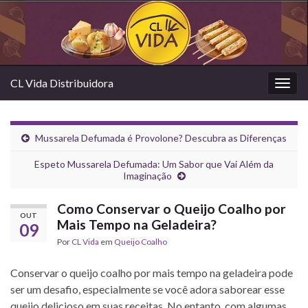
CL Vida Distribuidora
Alter
nave
Mussarela Defumada é Provolone? Descubra as Diferenças
Espeto Mussarela Defumada: Um Sabor que Vai Além da
Imaginação
Como Conservar o Queijo Coalho por
OUT
Mais Tempo na Geladeira?
09
Por
CL Vida
em
Queijo Coalho
Conservar o queijo coalho por mais tempo na geladeira pode
ser um desafio, especialmente se você adora saborear esse
queijo delicioso em suas receitas. No entanto, com algumas