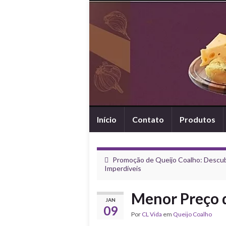
Início
Contato
Produtos
Promoção de Queijo Coalho: Descubr
Imperdíveis
Menor Preço d
JAN
09
Por
CL Vida
em
Queijo Coalho