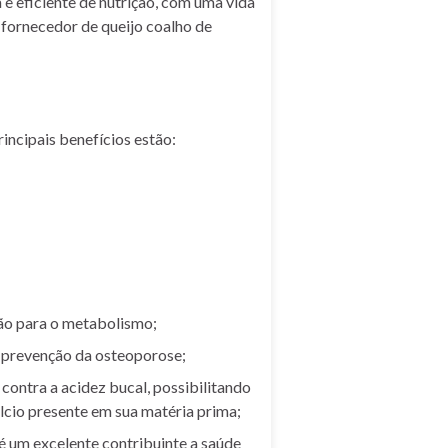
 e eficiente de nutrição, com uma vida
m fornecedor de queijo coalho de
incipais benefícios estão:
ão para o metabolismo;
a prevenção da osteoporose;
ntra a acidez bucal, possibilitando
lcio presente em sua matéria prima;
 é um excelente contribuinte a saúde