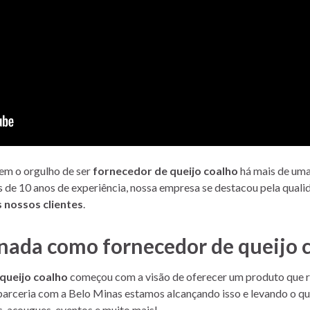
em o orgulho de ser
fornecedor de queijo coalho
há mais de um
 de 10 anos de experiência, nossa empresa se destacou pela qual
 nossos clientes
.
nada como fornecedor de queijo 
queijo coalho
começou com a visão de oferecer um produto que r
parceria com a Belo Minas estamos alcançando isso e levando o qu
s, açougues, eventos e muito mais!