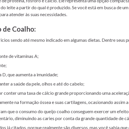
e de proteína, fósforo e cálcio. Ele representa uma opção compacta
 do leite a partir do qual é produzido. Se você está em busca de u
para atender às suas necessidades
.
o de Coalho:
fícios sendo até mesmo indicado em algumas dietas. Dentre seus pr
onte de vitaminas A;
nte;
a D, que aumenta a imunidade;
nter a saúde da pele, olhos e até do cabelo;
r conter uma taxa de cálcio grande proporcionando uma aceleraç
tamente na formação óssea e suas cartilagens, ocasionando assim 
 que o consumo do queijo coalho conseguem exercer um efeito co
ntário, diminuindo as caries por conta da grande quantidade de cá
dos já citados, porque realmente são diversos, mas você sabia que