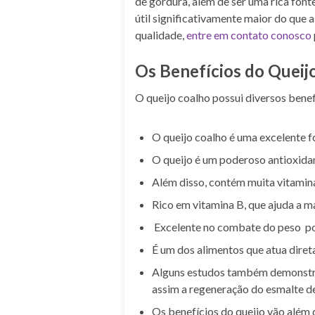
de gordura, além de ser uma rica font
útil significativamente maior do que a
qualidade,
entre em contato conosco
Os Benefícios do Queij
O queijo coalho possui diversos bene
O queijo coalho é uma excelente f
O queijo é um poderoso antioxida
Além disso, contém muita vitamin
Rico em vitamina B, que ajuda a ma
Excelente no combate do peso po
É um dos alimentos que atua dire
Alguns estudos também demonstram
assim a regeneração do esmalte de
Os benefícios do queijo vão além 