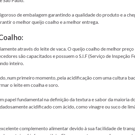
e São Paulo.
 rigoroso de embalagem garantindo a qualidade do produto e a ch
rantir o melhor queijo coalho e a melhor entrega.
Coalho:
amente através do leite de vaca. O queijo coalho de melhor preço 
cedores são capacitados e possuem o S.I.F (Serviço de Inspeção Fe
ndo inteiro.
ado, num primeiro momento, pela acidificação com uma cultura ba
mar o leite em coalha e soro.
pel fundamental na definição da textura e sabor da maioria dos q
 cuidadosamente acidificado com ácido, como vinagre ou suco de lim
xcelente complemento alimentar devido à sua facilidade de transpo